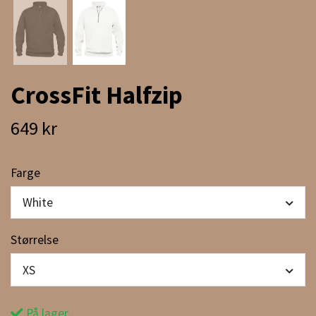
CrossFit Halfzip
649 kr
Farge
White
Størrelse
XS
På lager