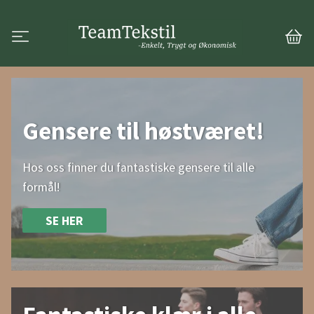
Gensere til høstværet!
Hos oss finner du fantastiske gensere til alle
formål!
SE HER