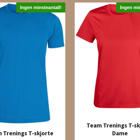
Ingen minsteantall!
Ingen min
Team Trenings T-sk
 Trenings T-skjorte
Dame