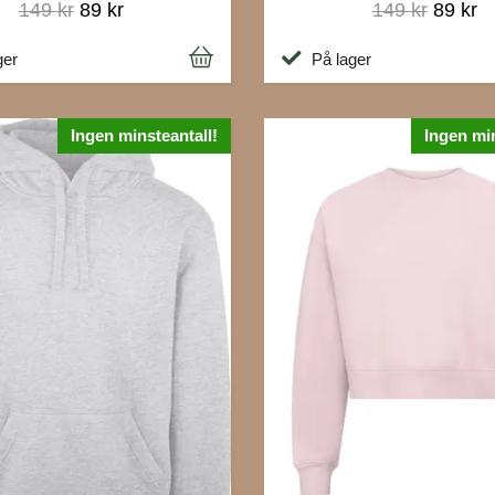
149 kr
89 kr
149 kr
89 kr
ger
På lager
Ingen minsteantall!
Ingen min