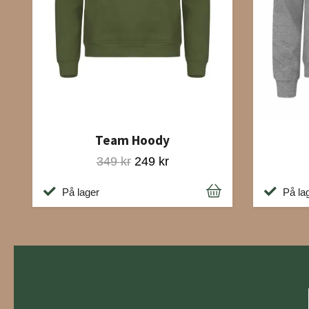
Team Hoody
349 kr
249 kr
På la
På lager