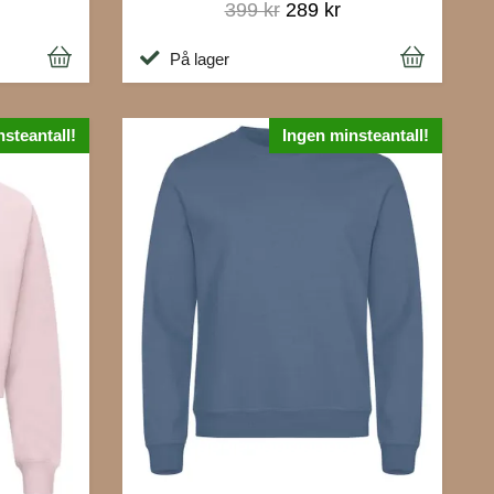
399 kr
289 kr
På lager
steantall!
Ingen minsteantall!