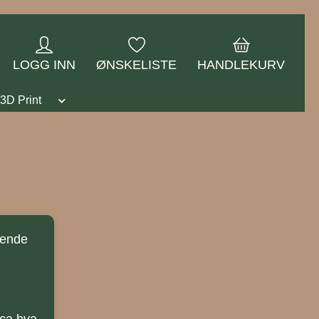
LOGG INN
ØNSKELISTE
HANDLEKURV
3D Print
hende