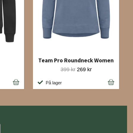
n
Team Pro Roundneck Women
399 kr
269 kr
På lager