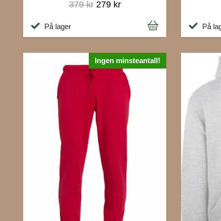
379 kr
279 kr
På lager
På la
Ingen minsteantall!