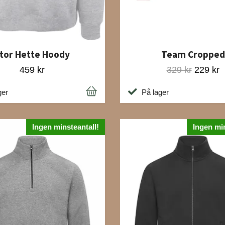
tor Hette Hoody
Team Cropped
459 kr
329 kr
229 kr
ger
På lager
Ingen minsteantall!
Ingen min