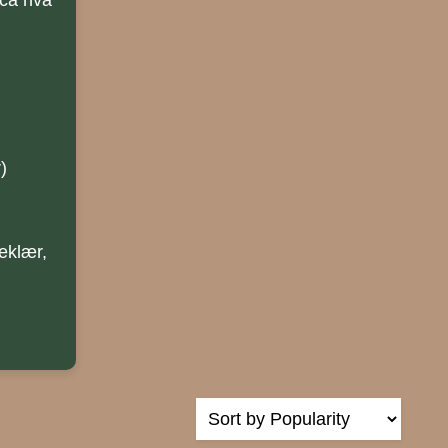
 ca hva
)
peklær,