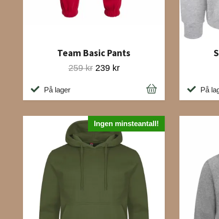
S
Team Basic Pants
259 kr
239 kr
På la
På lager
Ingen minsteantall!