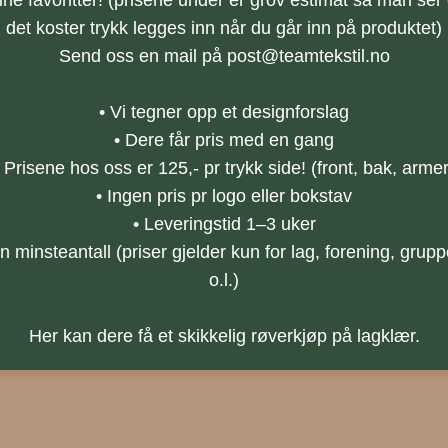
ine favoritter! (prisene under er grov estimat så man ser
det koster trykk legges inn når du går inn på produktet)
Send oss en mail på
post@teamtekstil.no
• Vi tegner opp et designforslag
• Dere får pris med en gang
• Prisene hos oss er 125,- pr trykk side! (front, bak, armer
• Ingen pris pr logo eller bokstav
• Leveringstid 1–3 uker
n minsteantall (priser gjelder kun for lag, forening, grup
o.l.)
Her kan dere få et skikkelig røverkjøp på lagklær.