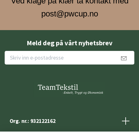
Ved klage på klær ta kontakt med
post@pwcup.no
Meld deg på vårt nyhetsbrev
Org. nr.: 932122162