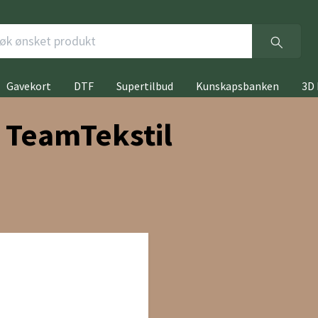
Gavekort
DTF
Supertilbud
Kunskapsbanken
3D 
 TeamTekstil