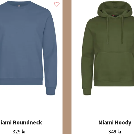
iami Roundneck
Miami Hoody
329 kr
349 kr