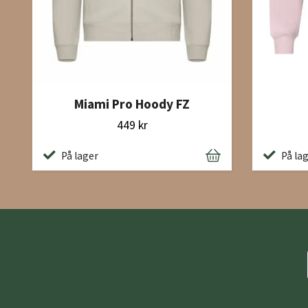
Miami Pro Hoody FZ
449 kr
På lager
På la