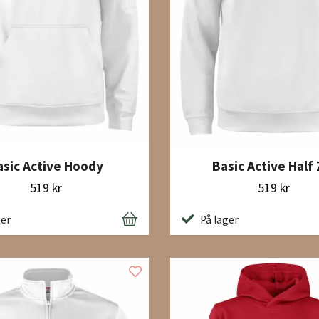
Basic Active Half 
asic Active Hoody
519 kr
519 kr
På lager
ger