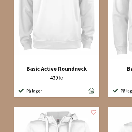
Basic Active Roundneck
B
439 kr
På lager
På la