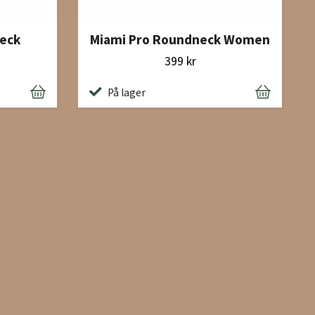
eck
Miami Pro Roundneck Women
399 kr
På lager