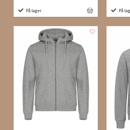
På lager
På la