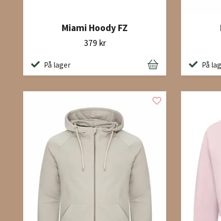
Miami Hoody FZ
379 kr
På la
På lager