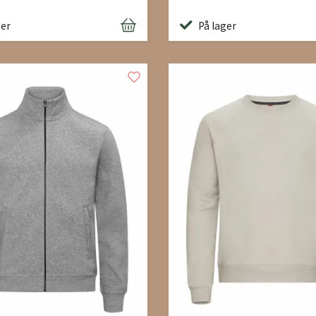
ger
På lager