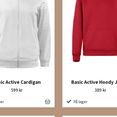
ic Active Cardigan
Basic Active Hoody 
599 kr
389 kr
ger
På lager